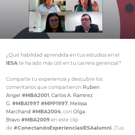
¿Qué habilidad aprendida en tus estudios en el
IESA
te ha sido más útil en tu carrera gerencial?
Comparte tu experiencia y descubre los
comentarios que compartieron
Ruben
Angel
#MBA2001
,
Carlos A. Ramirez
G.
#MBA1997
#MPP1997
,
Melissa
Marchand
#MBA2004
, con
Olga
Bravo
#MBA2009
en este clip
de
#ConectandoExperienciasIESAalumni
. ¡Tus