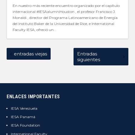
En nuestro más reciente encuentro organizado por el capítulo
internacional #IESAalumniHouston , el profesor Francisco J.
Monaldi , director del Programa Latinoamericano de Energía
del Instituto Baker de la Universidad de Rice, e International
Faculty IESA, ofreció un...
entradas viejas
Entradas
siguientes
ENLACES IMPORTANTES
IESA Venezuela
IESA Panamá
IESA Foundation
International Faculty