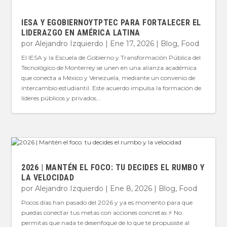
IESA Y EGOBIERNOYTPTEC PARA FORTALECER EL
LIDERAZGO EN AMÉRICA LATINA
por
Alejandro Izquierdo
|
Ene 17, 2026
|
Blog
,
Food
El IESA y la Escuela de Gobierno y Transformación Pública del
Tecnológico de Monterrey se unen en una alianza académica
que conecta a México y Venezuela, mediante un convenio de
intercambio estudiantil. Este acuerdo impulsa la formación de
líderes públicos y privados...
2026 | MANTÉN EL FOCO: TU DECIDES EL RUMBO Y
LA VELOCIDAD
por
Alejandro Izquierdo
|
Ene 8, 2026
|
Blog
,
Food
Pocos días han pasado del 2026 y ya es momento para que
puedas conectar tus metas con acciones concretas ⚡️ No
permitas que nada te desenfoque de lo que te propusiste al