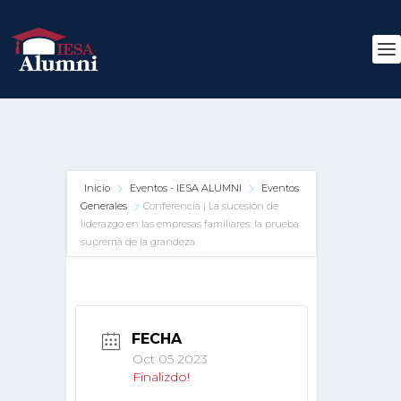
Inicio
Eventos - IESA ALUMNI
Eventos
Generales
Conferencia | La sucesión de
liderazgo en las empresas familiares: la prueba
suprema de la grandeza
FECHA
Oct 05 2023
Finalizdo!