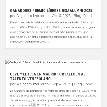
GANADORES PREMIO LÍDERES IESAALUMNI 2025
por
Alejandro Izquierdo
|
Oct 6, 2025
|
Blog
,
Food
En el marco de la celebración del 60 aniversario del IESA en el
evento 60´s IESA Party. Let it LEAD! , anunciamos con orgullo
a los ganadores del Premio Líderes IESAalumni 2025, una
distinción que honra a nuestros egresados por su trayectoria,
impacto y compromiso con...
CEVE Y EL IESA EN MADRID FORTALECEN AL
TALENTO VENEZOLANO
por
Alejandro Izquierdo
|
Sep 4, 2025
|
Blog
,
Food
La Cámara de Empresarios Venezolanos en España (CEVE) y el
IESA , a través de #IESAalumniMadrid, siguen creando espacios
de networking y formación para fortalecer el talento
venezolano en 🇪🇸 🌟 👉 Continuamos con los cursos cortos