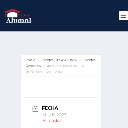
Inicio
Eventos - IESA ALUMNI
Eventos
Generales
Open Class presencial – La
sinfónica en tu empresa
FECHA
May 19 2023
Finalizdo!