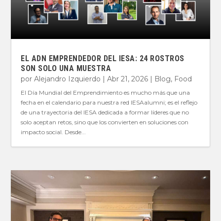
EL ADN EMPRENDEDOR DEL IESA: 24 ROSTROS
SON SOLO UNA MUESTRA
por
Alejandro Izquierdo
|
Abr 21, 2026
|
Blog
,
Food
El Día Mundial del Emprendimiento es mucho más que una
fecha en el calendario para nuestra red IESAalumni; es el reflejo
de una trayectoria del IESA dedicada a formar líderes que no
solo aceptan retos, sino que los convierten en soluciones con
impacto social. Desde...