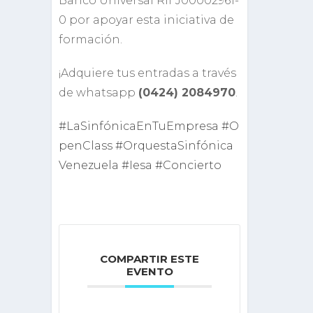
Banco Universal Rif J00002961-
0 por apoyar esta iniciativa de
formación.
¡Adquiere tus entradas a través
de whatsapp
(0424) 2084970
.
#LaSinfónicaEnTuEmpresa
#O
penClass
#OrquestaSinfónica
Venezuela
#Iesa
#Concierto
COMPARTIR ESTE
EVENTO