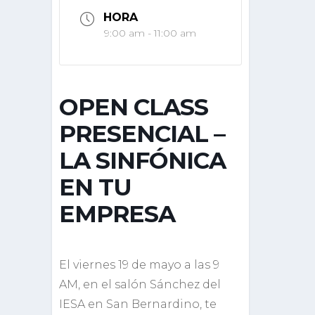
HORA
9:00 am - 11:00 am
OPEN CLASS
PRESENCIAL –
LA SINFÓNICA
EN TU
EMPRESA
El viernes 19 de mayo a las 9
AM, en el salón Sánchez del
IESA en San Bernardino, te