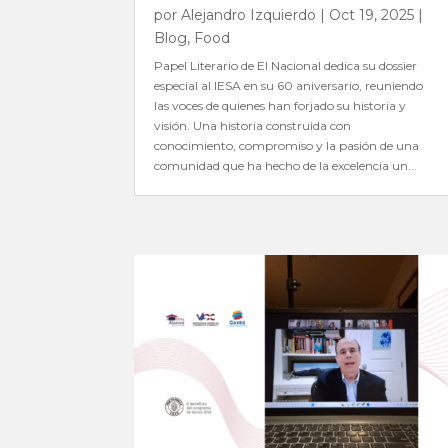
por
Alejandro Izquierdo
|
Oct 19, 2025
|
Blog
,
Food
Papel Literario de El Nacional dedica su dossier
especial al IESA en su 60 aniversario, reuniendo
las voces de quienes han forjado su historia y
visión. Una historia construida con
conocimiento, compromiso y la pasión de una
comunidad que ha hecho de la excelencia un...