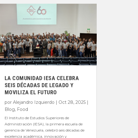
LA COMUNIDAD IESA CELEBRA
SEIS DÉCADAS DE LEGADO Y
MOVILIZA EL FUTURO
por
Alejandro Izquierdo
|
Oct 28, 2025
|
Blog
,
Food
El Instituto de Estudios Superiores de
Administración (IESA), la primera escuela de
gerencia de Venezuela, celebró seis décadas de
excelencia académica, innovación y