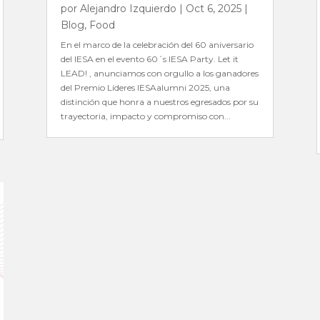
por
Alejandro Izquierdo
|
Oct 6, 2025
|
Blog
,
Food
En el marco de la celebración del 60 aniversario
del IESA en el evento 60´s IESA Party. Let it
LEAD! , anunciamos con orgullo a los ganadores
del Premio Líderes IESAalumni 2025, una
distinción que honra a nuestros egresados por su
trayectoria, impacto y compromiso con...