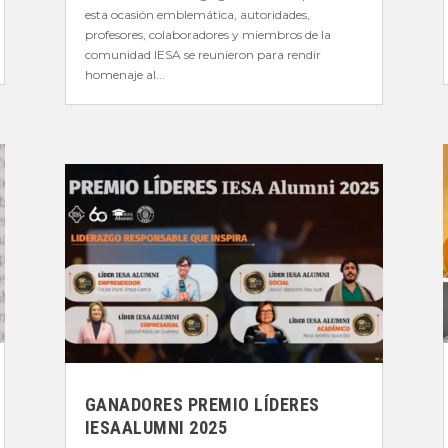
esta ocasión emblemática, autoridades,
profesores, colaboradores y miembros de la
comunidad IESA se reunieron para rendir
homenaje al...
GANADORES PREMIO LÍDERES
IESAALUMNI 2025