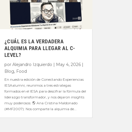
¿CUÁL ES LA VERDADERA
ALQUIMIA PARA LLEGAR AL C-
LEVEL?
por
Alejandro Izquierdo
|
May 4, 2026
|
Blog
,
Food
En nuestra edición de Conectando Experiencias
IESAalumni, reunimos a tres estrategas
formados en el IESA para descifrar la fórmula del
liderazgo transformador, y nos dejaron insights
muy poderosos: 🌎 Ana Cristina Maldonado
(#MF2007): Nos comparte la alquimia de...