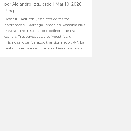
por
Alejandro Izquierdo
|
Mar 10, 2026
|
Blog
Desde IESAalumni , este mes de marzo
honramos el Liderazgo Femenino Responsable a
través de tres historias que definen nuestra
esencia. Tres egresadas, tres industrias, un
mismo sello de liderazgo transformador. 🔥 1. La
resiliencia en la incertidumbre. Descubramos a...