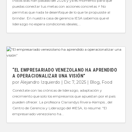
Pocos días han pasado del 2026 y ya es momento para que
puedas conectar tus metas con acciones concretas ⚡️ No
permitas que nada te desenfoque de lo que te propusiste al
brindar. En nuestra casa de gerencia IESA sabemos que el
liderazgo no espera condiciones ideales;...
“EL EMPRESARIADO VENEZOLANO HA APRENDIDO
A OPERACIONALIZAR UNA VISIÓN”
por
Alejandro Izquierdo
|
Dic 7, 2025
|
Blog
,
Food
Conéctate con las crónicas de liderazgo, adaptación y
crecimiento que solo los empresarios que apuestan por el país
pueden ofrecer. La profesora Clariandys Rivera-Kempis , del
Centro de Gerencia y Liderazgo del #IESA, lo resume: "El
empresariado venezolano ha...