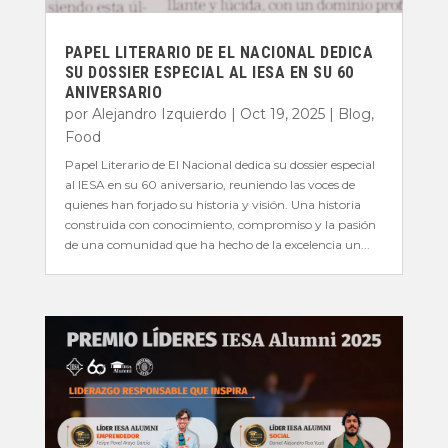
PAPEL LITERARIO DE EL NACIONAL DEDICA
SU DOSSIER ESPECIAL AL IESA EN SU 60
ANIVERSARIO
por
Alejandro Izquierdo
|
Oct 19, 2025
|
Blog
,
Food
Papel Literario de El Nacional dedica su dossier especial
al IESA en su 60 aniversario, reuniendo las voces de
quienes han forjado su historia y visión. Una historia
construida con conocimiento, compromiso y la pasión
de una comunidad que ha hecho de la excelencia un...