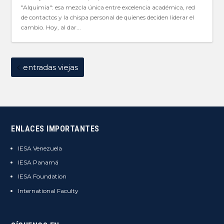
"Alquimia": esa mezcla única entre excelencia académica, red
de contactos y la chispa personal de quienes deciden liderar el
cambio. Hoy, al dar...
entradas viejas
ENLACES IMPORTANTES
IESA Venezuela
IESA Panamá
IESA Foundation
International Faculty