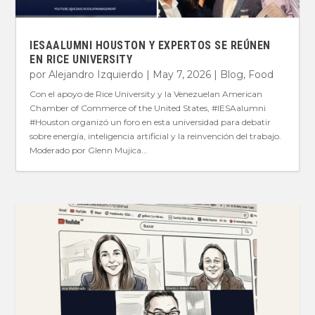
IESAALUMNI HOUSTON Y EXPERTOS SE REÚNEN
EN RICE UNIVERSITY
por
Alejandro Izquierdo
|
May 7, 2026
|
Blog
,
Food
Con el apoyo de Rice University y la Venezuelan American
Chamber of Commerce of the United States, #IESAalumni
#Houston organizó un foro en esta universidad para debatir
sobre energía, inteligencia artificial y la reinvención del trabajo.
Moderado por Glenn Mujica...