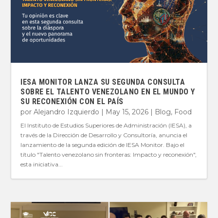
IESA MONITOR LANZA SU SEGUNDA CONSULTA
SOBRE EL TALENTO VENEZOLANO EN EL MUNDO Y
SU RECONEXIÓN CON EL PAÍS
por
Alejandro Izquierdo
|
May 15, 2026
|
Blog
,
Food
El Instituto de Estudios Superiores de Administración (IESA), a
través de la Dirección de Desarrollo y Consultoría, anuncia el
lanzamiento de la segunda edición de IESA Monitor. Bajo el
título "Talento venezolano sin fronteras: Impacto y reconexión",
esta iniciativa...