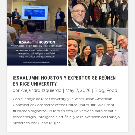
IESAALUMNI HOUSTON Y EXPERTOS SE REÚNEN
EN RICE UNIVERSITY
por
Alejandro Izquierdo
|
May 7, 2026
|
Blog
,
Food
Con el apoyo de Rice University y la Venezuelan American
Chamber of Commerce of the United States, #IESAalumni
#Houston organizó un foro en esta universidad para debatir
sobre energía, inteligencia artificial y la reinvención del trabajo.
Moderado por Glenn Mujica...