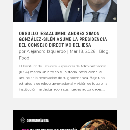
ORGULLO IESAALUMNI: ANDRÉS SIMÓN
GONZÁLEZ-SILÉN ASUME LA PRESIDENCIA
DEL CONSEJO DIRECTIVO DEL IESA
por
Alejandro Izquierdo
|
Mar 18, 2026
|
Blog
,
Food
El Instituto de Estudios Superiores de Administración
(IESA) marca un hito en su historia institucional al
anunciar la renovación de su gobernanza. Bajo una
estrategia de relevo generacional y visión de futuro, la
institución ha designado a sus nuevas autoridades,...