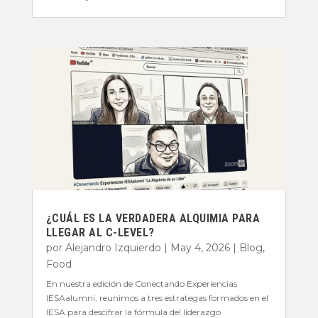
¿CUÁL ES LA VERDADERA ALQUIMIA PARA
LLEGAR AL C-LEVEL?
por
Alejandro Izquierdo
|
May 4, 2026
|
Blog
,
Food
En nuestra edición de Conectando Experiencias
IESAalumni, reunimos a tres estrategas formados en el
IESA para descifrar la fórmula del liderazgo