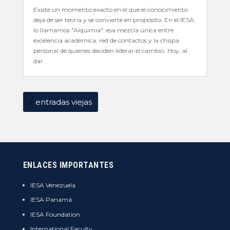
Existe un momento exacto en el que el conocimiento
deja de ser teoría y se convierte en propósito. En el IESA,
lo llamamos "Alquimia": esa mezcla única entre
excelencia académica, red de contactos y la chispa
personal de quienes deciden liderar el cambio. Hoy, al
dar...
entradas viejas
ENLACES IMPORTANTES
IESA Venezuela
IESA Panamá
IESA Foundation
International Faculty