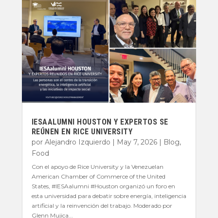
IESAALUMNI HOUSTON Y EXPERTOS SE
REÚNEN EN RICE UNIVERSITY
por
Alejandro Izquierdo
|
May 7, 2026
|
Blog
,
Food
Con el apoyo de Rice University y la Venezuelan
American Chamber of Commerce of the United
States, #IESAalumni #Houston organizó un foro en
esta universidad para debatir sobre energía, inteligencia
artificial y la reinvención del trabajo. Moderado por
Glenn Mujica...