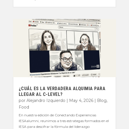
¿CUÁL ES LA VERDADERA ALQUIMIA PARA
LLEGAR AL C-LEVEL?
por
Alejandro Izquierdo
|
May 4, 2026
|
Blog
,
Food
En nuestra edición de Conectando Experiencias
IESAalumni, reunimos a tres estrategas formados en el
IESA para descifrar la fórmula del liderazgo