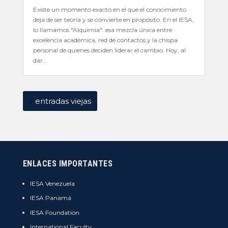
Existe un momento exacto en el que el conocimiento
deja de ser teoría y se convierte en propósito. En el IESA,
lo llamamos "Alquimia": esa mezcla única entre
excelencia académica, red de contactos y la chispa
personal de quienes deciden liderar el cambio. Hoy, al
dar...
entradas viejas
ENLACES IMPORTANTES
IESA Venezuela
IESA Panamá
IESA Foundation
International Faculty