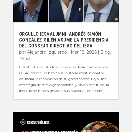
ORGULLO IESAALUMNI: ANDRÉS SIMÓN
GONZÁLEZ-SILÉN ASUME LA PRESIDENCIA
DEL CONSEJO DIRECTIVO DEL IESA
por
Alejandro Izquierdo
|
Mar 18, 2026
|
Blog
,
Food
El Instituto de Estudios Superiores de Administración
(IESA) marca un hito en su historia institucional al
anunciar la renovación de su gobernanza. Bajo una
estrategia de relevo generacional y visión de futuro, la
institución ha designado a sus nuevas autoridades,...