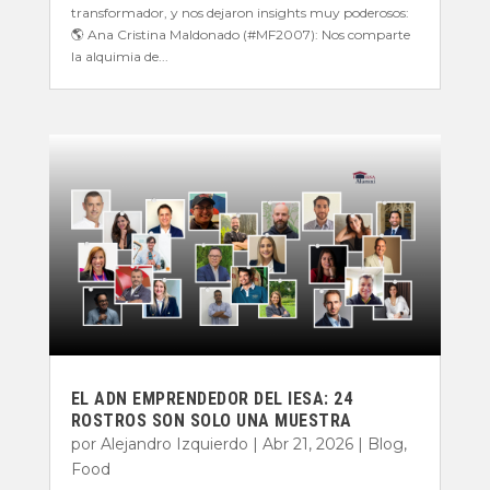
transformador, y nos dejaron insights muy poderosos:
🌎 Ana Cristina Maldonado (#MF2007): Nos comparte
la alquimia de...
EL ADN EMPRENDEDOR DEL IESA: 24
ROSTROS SON SOLO UNA MUESTRA
por
Alejandro Izquierdo
|
Abr 21, 2026
|
Blog
,
Food