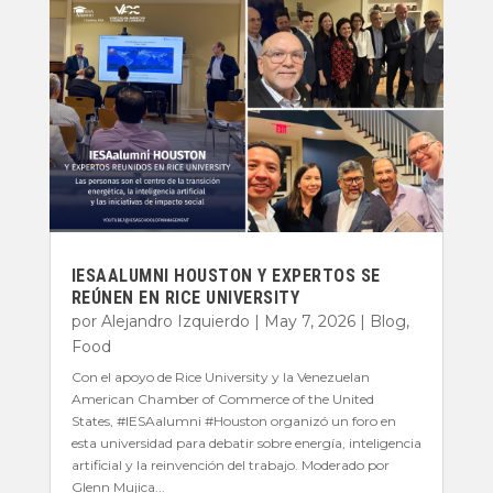
IESAALUMNI HOUSTON Y EXPERTOS SE
REÚNEN EN RICE UNIVERSITY
por
Alejandro Izquierdo
|
May 7, 2026
|
Blog
,
Food
Con el apoyo de Rice University y la Venezuelan
American Chamber of Commerce of the United
States, #IESAalumni #Houston organizó un foro en
esta universidad para debatir sobre energía, inteligencia
artificial y la reinvención del trabajo. Moderado por
Glenn Mujica...