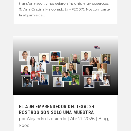
transformador, y nos dejaron insights muy poderosos:
🌎 Ana Cristina Maldonado (#MF2007): Nos comparte
la alquimia de...
EL ADN EMPRENDEDOR DEL IESA: 24
ROSTROS SON SOLO UNA MUESTRA
por
Alejandro Izquierdo
|
Abr 21, 2026
|
Blog
,
Food