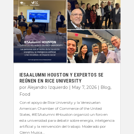
IESAALUMNI HOUSTON Y EXPERTOS SE
REÚNEN EN RICE UNIVERSITY
por
Alejandro Izquierdo
|
May 7, 2026
|
Blog
,
Food
Con el apoyo de Rice University y la Venezuelan
American Chamber of Commerce of the United
States, #IESAalumni #Houston organizó un foro en
esta universidad para debatir sobre energía, inteligencia
artificial y la reinvención del trabajo. Moderado por
Glenn Mujica...