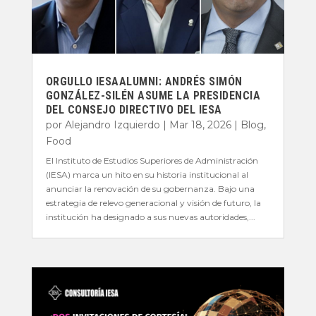
ORGULLO IESAALUMNI: ANDRÉS SIMÓN
GONZÁLEZ-SILÉN ASUME LA PRESIDENCIA
DEL CONSEJO DIRECTIVO DEL IESA
por
Alejandro Izquierdo
|
Mar 18, 2026
|
Blog
,
Food
El Instituto de Estudios Superiores de Administración
(IESA) marca un hito en su historia institucional al
anunciar la renovación de su gobernanza. Bajo una
estrategia de relevo generacional y visión de futuro, la
institución ha designado a sus nuevas autoridades,...