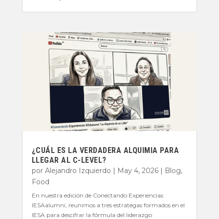
¿CUÁL ES LA VERDADERA ALQUIMIA PARA
LLEGAR AL C-LEVEL?
por
Alejandro Izquierdo
|
May 4, 2026
|
Blog
,
Food
En nuestra edición de Conectando Experiencias
IESAalumni, reunimos a tres estrategas formados en el
IESA para descifrar la fórmula del liderazgo