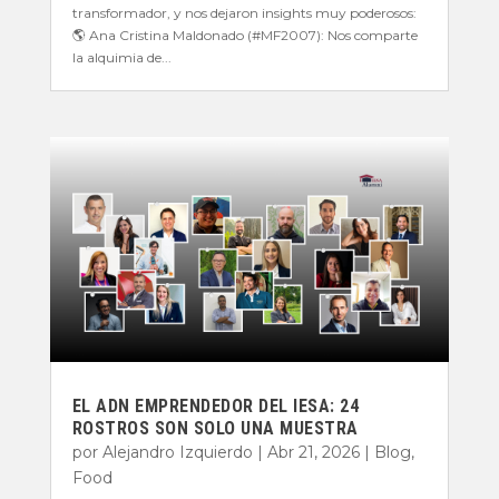
transformador, y nos dejaron insights muy poderosos:
🌎 Ana Cristina Maldonado (#MF2007): Nos comparte
la alquimia de...
EL ADN EMPRENDEDOR DEL IESA: 24
ROSTROS SON SOLO UNA MUESTRA
por
Alejandro Izquierdo
|
Abr 21, 2026
|
Blog
,
Food