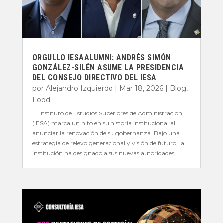
ORGULLO IESAALUMNI: ANDRÉS SIMÓN
GONZÁLEZ-SILÉN ASUME LA PRESIDENCIA
DEL CONSEJO DIRECTIVO DEL IESA
por
Alejandro Izquierdo
|
Mar 18, 2026
|
Blog
,
Food
El Instituto de Estudios Superiores de Administración
(IESA) marca un hito en su historia institucional al
anunciar la renovación de su gobernanza. Bajo una
estrategia de relevo generacional y visión de futuro, la
institución ha designado a sus nuevas autoridades,...