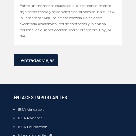
Existe un momento exacto en el que el conocimiento
deja de ser teoría y se convierte en propósito. En el IESA,
lo llamamos "Alquimia": esa mezcla única entre
excelencia académica, red de contactos y la chispa
personal de quienes deciden liderar el cambio. Hoy, al
dar...
entradas viejas
ENLACES IMPORTANTES
IESA Venezuela
IESA Panamá
IESA Foundation
International Faculty