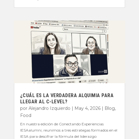
¿CUÁL ES LA VERDADERA ALQUIMIA PARA
LLEGAR AL C-LEVEL?
por
Alejandro Izquierdo
|
May 4, 2026
|
Blog
,
Food
En nuestra edición de Conectando Experiencias
IESAalumni, reunimos a tres estrategas formados en el
IESA para descifrar la fórmula del liderazgo