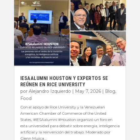
IESAALUMNI HOUSTON Y EXPERTOS SE
REÚNEN EN RICE UNIVERSITY
por
Alejandro Izquierdo
|
May 7, 2026
|
Blog
,
Food
Con el apoyo de Rice University y la Venezuelan
American Chamber of Commerce of the United
States, #IESAalumni #Houston organizó un foro en
esta universidad para debatir sobre energía, inteligencia
artificial y la reinvención del trabajo. Moderado por
Glenn Mujica...