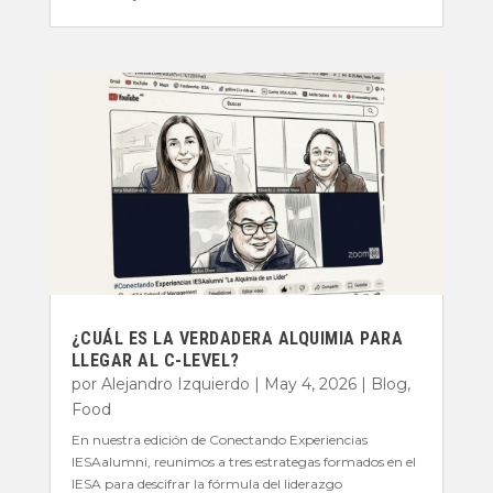
¿CUÁL ES LA VERDADERA ALQUIMIA PARA
LLEGAR AL C-LEVEL?
por
Alejandro Izquierdo
|
May 4, 2026
|
Blog
,
Food
En nuestra edición de Conectando Experiencias
IESAalumni, reunimos a tres estrategas formados en el
IESA para descifrar la fórmula del liderazgo