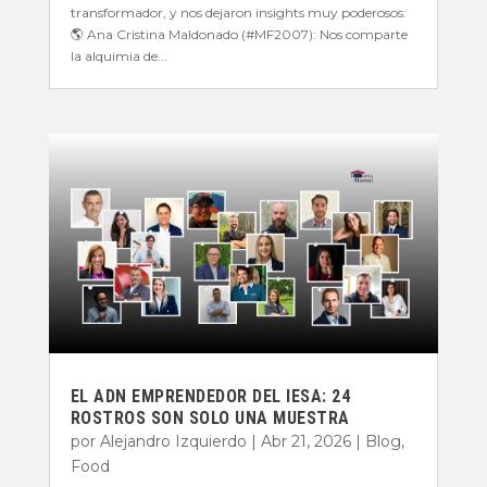
transformador, y nos dejaron insights muy poderosos:
🌎 Ana Cristina Maldonado (#MF2007): Nos comparte
la alquimia de...
EL ADN EMPRENDEDOR DEL IESA: 24
ROSTROS SON SOLO UNA MUESTRA
por
Alejandro Izquierdo
|
Abr 21, 2026
|
Blog
,
Food