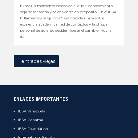
Existe un momento exacto en el que el conocimiento
deja de ser teoría y se convierte en propósito. En el IESA,
lo llamamos "Alquimia": esa mezcla única entre
excelencia académica, red de contactos y la chispa
personal de quienes deciden liderar el cambio. Hoy, al
dar...
entradas viejas
ENLACES IMPORTANTES
IESA Venezuela
IESA Panamá
IESA Foundation
International Faculty