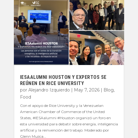
IESAALUMNI HOUSTON Y EXPERTOS SE
REÚNEN EN RICE UNIVERSITY
por
Alejandro Izquierdo
|
May 7, 2026
|
Blog
,
Food
Con el apoyo de Rice University y la Venezuelan
American Chamber of Commerce of the United
States, #IESAalumni #Houston organizó un foro en
esta universidad para debatir sobre energía, inteligencia
artificial y la reinvención del trabajo. Moderado por
Glenn Mujica...