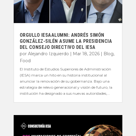
ORGULLO IESAALUMNI: ANDRÉS SIMÓN
GONZÁLEZ-SILÉN ASUME LA PRESIDENCIA
DEL CONSEJO DIRECTIVO DEL IESA
por
Alejandro Izquierdo
|
Mar 18, 2026
|
Blog
,
Food
El Instituto de Estudios Superiores de Administración
(IESA) marca un hito en su historia institucional al
anunciar la renovación de su gobernanza. Bajo una
estrategia de relevo generacional y visión de futuro, la
institución ha designado a sus nuevas autoridades,...