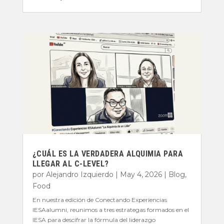
¿CUÁL ES LA VERDADERA ALQUIMIA PARA
LLEGAR AL C-LEVEL?
por
Alejandro Izquierdo
|
May 4, 2026
|
Blog
,
Food
En nuestra edición de Conectando Experiencias
IESAalumni, reunimos a tres estrategas formados en el
IESA para descifrar la fórmula del liderazgo