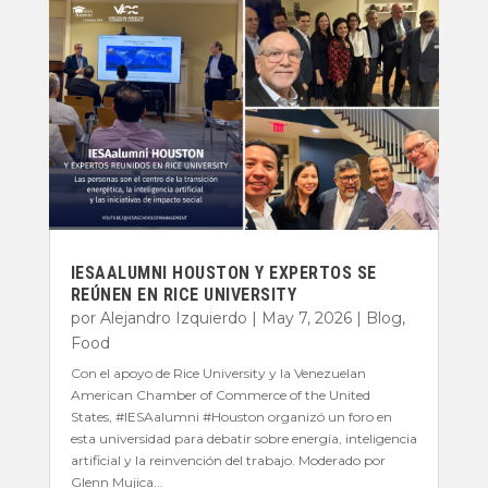
IESAALUMNI HOUSTON Y EXPERTOS SE
REÚNEN EN RICE UNIVERSITY
por
Alejandro Izquierdo
|
May 7, 2026
|
Blog
,
Food
Con el apoyo de Rice University y la Venezuelan
American Chamber of Commerce of the United
States, #IESAalumni #Houston organizó un foro en
esta universidad para debatir sobre energía, inteligencia
artificial y la reinvención del trabajo. Moderado por
Glenn Mujica...