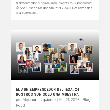
transformador, y nos dejaron insights muy poderosos:
🌎 Ana Cristina Maldonado (#MF2007): Nos comparte
la alquimia de...
EL ADN EMPRENDEDOR DEL IESA: 24
ROSTROS SON SOLO UNA MUESTRA
por
Alejandro Izquierdo
|
Abr 21, 2026
|
Blog
,
Food