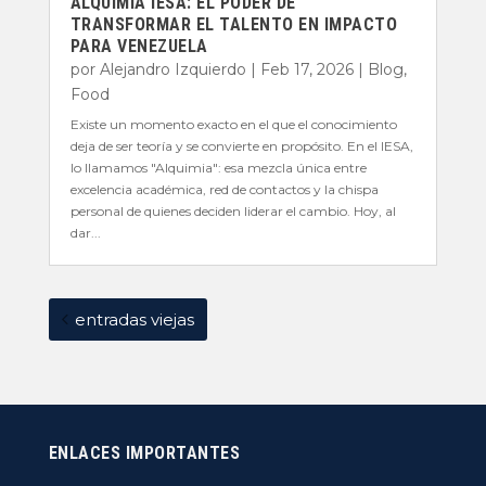
ALQUIMIA IESA: EL PODER DE
TRANSFORMAR EL TALENTO EN IMPACTO
PARA VENEZUELA
por
Alejandro Izquierdo
|
Feb 17, 2026
|
Blog
,
Food
Existe un momento exacto en el que el conocimiento
deja de ser teoría y se convierte en propósito. En el IESA,
lo llamamos "Alquimia": esa mezcla única entre
excelencia académica, red de contactos y la chispa
personal de quienes deciden liderar el cambio. Hoy, al
dar...
entradas viejas
ENLACES IMPORTANTES