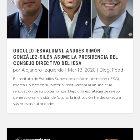
ORGULLO IESAALUMNI: ANDRÉS SIMÓN
GONZÁLEZ-SILÉN ASUME LA PRESIDENCIA DEL
CONSEJO DIRECTIVO DEL IESA
por
Alejandro Izquierdo
|
Mar 18, 2026
|
Blog
,
Food
El Instituto de Estudios Superiores de Administración (IESA)
marca un hito en su historia institucional al anunciar la
renovación de su gobernanza. Bajo una estrategia de relevo
generacional y visión de futuro, la institución ha designado a
sus nuevas autoridades,...