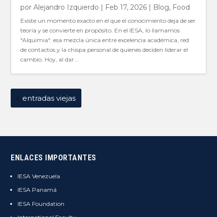
por
Alejandro Izquierdo
|
Feb 17, 2026
|
Blog
,
Food
Existe un momento exacto en el que el conocimiento deja de ser
teoría y se convierte en propósito. En el IESA, lo llamamos
"Alquimia": esa mezcla única entre excelencia académica, red
de contactos y la chispa personal de quienes deciden liderar el
cambio. Hoy, al dar...
entradas viejas
ENLACES IMPORTANTES
IESA Venezuela
IESA Panamá
IESA Foundation