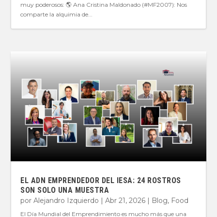
muy poderosos: 🌎 Ana Cristina Maldonado (#MF2007): Nos
comparte la alquimia de...
EL ADN EMPRENDEDOR DEL IESA: 24 ROSTROS
SON SOLO UNA MUESTRA
por
Alejandro Izquierdo
|
Abr 21, 2026
|
Blog
,
Food
El Día Mundial del Emprendimiento es mucho más que una