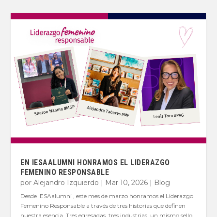
EN IESAALUMNI HONRAMOS EL LIDERAZGO
FEMENINO RESPONSABLE
por
Alejandro Izquierdo
|
Mar 10, 2026
|
Blog
Desde IESAalumni , este mes de marzo honramos el Liderazgo
Femenino Responsable a través de tres historias que definen
nuestra esencia. Tres egresadas, tres industrias, un mismo sello