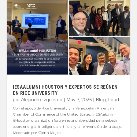
IESAALUMNI HOUSTON Y EXPERTOS SE REÚNEN
EN RICE UNIVERSITY
por
Alejandro Izquierdo
|
May 7, 2026
|
Blog
,
Food
Con el apoyo de Rice University y la Venezuelan American
Chamber of Commerce of the United States, #IESAalumni
#Houston organizó un foro en esta universidad para debatir
sobre energía, inteligencia artificial y la reinvención del trabajo.
Moderado por Glenn Mujica...