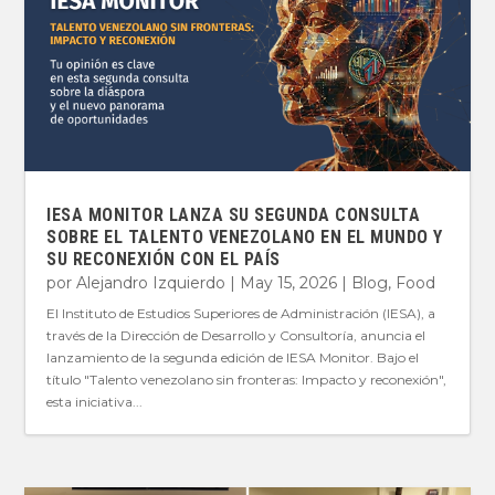
IESA MONITOR LANZA SU SEGUNDA CONSULTA
SOBRE EL TALENTO VENEZOLANO EN EL MUNDO Y
SU RECONEXIÓN CON EL PAÍS
por
Alejandro Izquierdo
|
May 15, 2026
|
Blog
,
Food
El Instituto de Estudios Superiores de Administración (IESA), a
través de la Dirección de Desarrollo y Consultoría, anuncia el
lanzamiento de la segunda edición de IESA Monitor. Bajo el
título "Talento venezolano sin fronteras: Impacto y reconexión",
esta iniciativa...