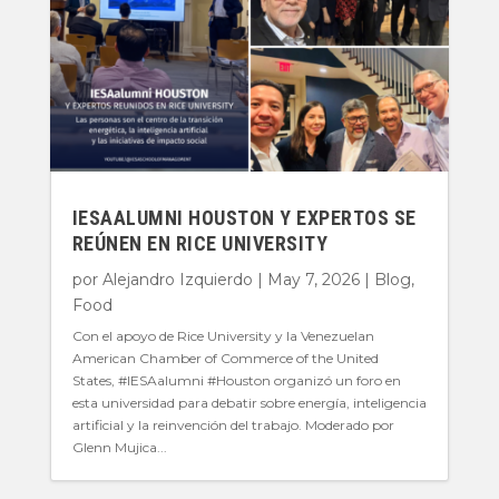
IESAALUMNI HOUSTON Y EXPERTOS SE
REÚNEN EN RICE UNIVERSITY
por
Alejandro Izquierdo
|
May 7, 2026
|
Blog
,
Food
Con el apoyo de Rice University y la Venezuelan
American Chamber of Commerce of the United
States, #IESAalumni #Houston organizó un foro en
esta universidad para debatir sobre energía, inteligencia
artificial y la reinvención del trabajo. Moderado por
Glenn Mujica...