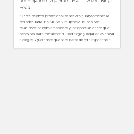
por
Alejandro Izquierdo
|
Mar 11, 2026
|
Blog
,
Food
El crecimiento profesional se acelera cuando tienes la
red adecuada. En MUSAS: Mujeres que Inspiran,
reunimos las conversaciones y las oportunidades que
necesitas para fortalecer tu liderazgo y dejar de avanzar
a ciegas. Queremos que seas parte de esta experiencia....