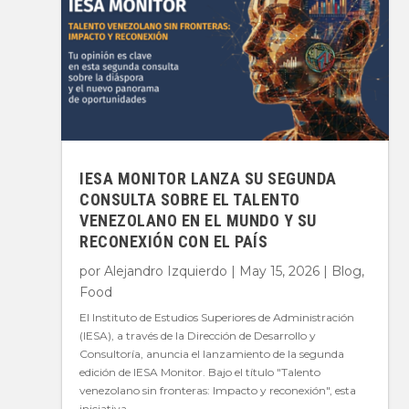
IESA MONITOR LANZA SU SEGUNDA
CONSULTA SOBRE EL TALENTO
VENEZOLANO EN EL MUNDO Y SU
RECONEXIÓN CON EL PAÍS
por
Alejandro Izquierdo
|
May 15, 2026
|
Blog
,
Food
El Instituto de Estudios Superiores de Administración
(IESA), a través de la Dirección de Desarrollo y
Consultoría, anuncia el lanzamiento de la segunda
edición de IESA Monitor. Bajo el título "Talento
venezolano sin fronteras: Impacto y reconexión", esta
iniciativa...