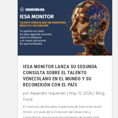
IESA MONITOR LANZA SU SEGUNDA
CONSULTA SOBRE EL TALENTO
VENEZOLANO EN EL MUNDO Y SU
RECONEXIÓN CON EL PAÍS
por
Alejandro Izquierdo
|
May 15, 2026
|
Blog
,
Food
El Instituto de Estudios Superiores de Administración
(IESA), a través de la Dirección de Desarrollo y
Consultoría, anuncia el lanzamiento de la segunda