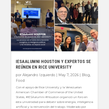
IESAALUMNI HOUSTON Y EXPERTOS SE
REÚNEN EN RICE UNIVERSITY
por
Alejandro Izquierdo
|
May 7, 2026
|
Blog
,
Food
Con el apoyo de Rice University y la Venezuelan
American Chamber of Commerce of the United
States, #IESAalumni #Houston organizó un foro en
esta universidad para debatir sobre energía, inteligencia
artificial y la reinvención del trabajo. Moderado por