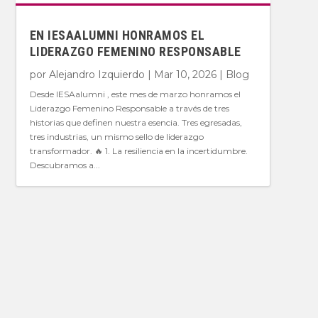
EN IESAALUMNI HONRAMOS EL
LIDERAZGO FEMENINO RESPONSABLE
por
Alejandro Izquierdo
|
Mar 10, 2026
|
Blog
Desde IESAalumni , este mes de marzo honramos el
Liderazgo Femenino Responsable a través de tres
historias que definen nuestra esencia. Tres egresadas,
tres industrias, un mismo sello de liderazgo
transformador. 🔥 1. La resiliencia en la incertidumbre.
Descubramos a...