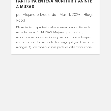
PARTICIPA EN IESA MONITOR Y ASISTE
A MUSAS
por
Alejandro Izquierdo
|
Mar 11, 2026
|
Blog
,
Food
El crecimiento profesional se acelera cuando tienes la
red adecuada. En MUSAS: Mujeres que Inspiran,
reunimos las conversaciones y las oportunidades que
necesitas para fortalecer tu liderazgo y dejar de avanzar
a ciegas. Queremos que seas parte de esta experiencia....