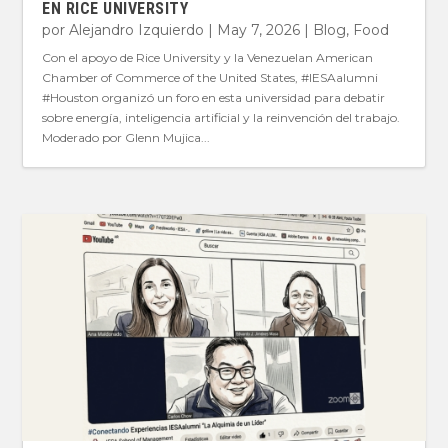
EN RICE UNIVERSITY
por
Alejandro Izquierdo
|
May 7, 2026
|
Blog
,
Food
Con el apoyo de Rice University y la Venezuelan American
Chamber of Commerce of the United States, #IESAalumni
#Houston organizó un foro en esta universidad para debatir
sobre energía, inteligencia artificial y la reinvención del trabajo.
Moderado por Glenn Mujica...