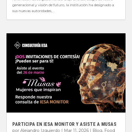
generacional y visión de futuro, la institución ha designado a
sus nuevas autoridades,...
PARTICIPA EN IESA MONITOR Y ASISTE A MUSAS
por
Alejandro Izquierdo
|
Mar 11, 2026
|
Blog
,
Food