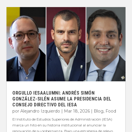
ORGULLO IESAALUMNI: ANDRÉS SIMÓN
GONZÁLEZ-SILÉN ASUME LA PRESIDENCIA DEL
CONSEJO DIRECTIVO DEL IESA
por
Alejandro Izquierdo
|
Mar 18, 2026
|
Blog
,
Food
El Instituto de Estudios Superiores de Administración (IESA)
marca un hito en su historia institucional al anunciar la
renovación de su gobernanza. Bajo una estrategia de relevo