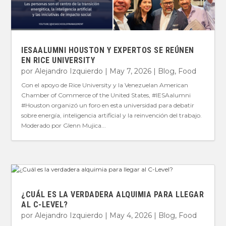
IESAALUMNI HOUSTON Y EXPERTOS SE REÚNEN
EN RICE UNIVERSITY
por
Alejandro Izquierdo
|
May 7, 2026
|
Blog
,
Food
Con el apoyo de Rice University y la Venezuelan American
Chamber of Commerce of the United States, #IESAalumni
#Houston organizó un foro en esta universidad para debatir
sobre energía, inteligencia artificial y la reinvención del trabajo.
Moderado por Glenn Mujica...
¿CUÁL ES LA VERDADERA ALQUIMIA PARA LLEGAR
AL C-LEVEL?
por
Alejandro Izquierdo
|
May 4, 2026
|
Blog
,
Food