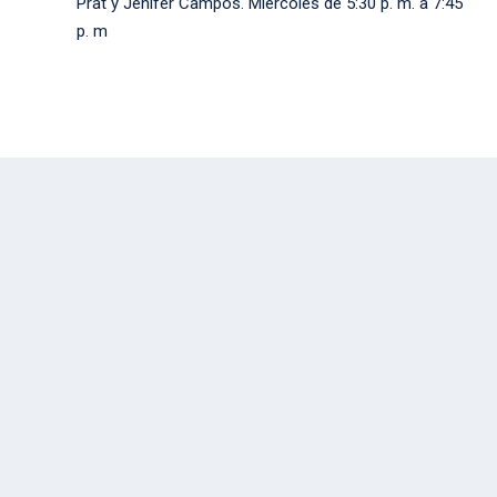
Prat y Jenifer Campos.
Miércoles de 5:30 p. m. a 7:45
p. m