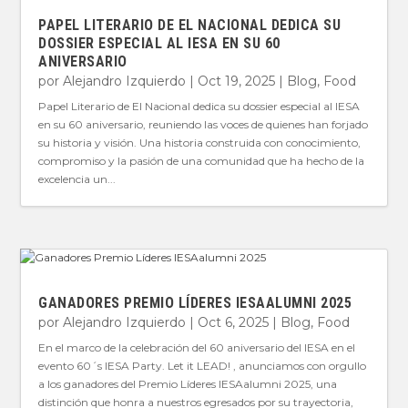
PAPEL LITERARIO DE EL NACIONAL DEDICA SU
DOSSIER ESPECIAL AL IESA EN SU 60
ANIVERSARIO
por
Alejandro Izquierdo
|
Oct 19, 2025
|
Blog
,
Food
Papel Literario de El Nacional dedica su dossier especial al IESA
en su 60 aniversario, reuniendo las voces de quienes han forjado
su historia y visión. Una historia construida con conocimiento,
compromiso y la pasión de una comunidad que ha hecho de la
excelencia un...
GANADORES PREMIO LÍDERES IESAALUMNI 2025
por
Alejandro Izquierdo
|
Oct 6, 2025
|
Blog
,
Food
En el marco de la celebración del 60 aniversario del IESA en el
evento 60´s IESA Party. Let it LEAD! , anunciamos con orgullo
a los ganadores del Premio Líderes IESAalumni 2025, una
distinción que honra a nuestros egresados por su trayectoria,