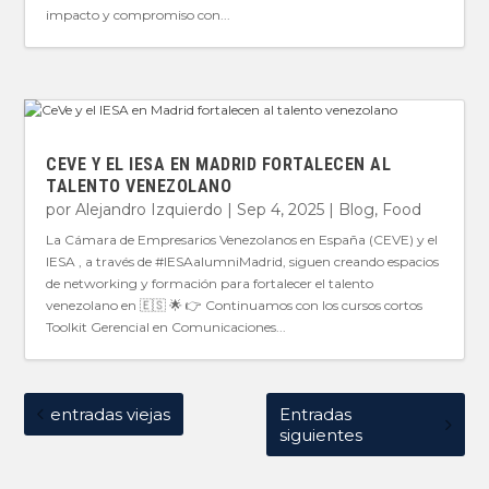
impacto y compromiso con...
CEVE Y EL IESA EN MADRID FORTALECEN AL
TALENTO VENEZOLANO
por
Alejandro Izquierdo
|
Sep 4, 2025
|
Blog
,
Food
La Cámara de Empresarios Venezolanos en España (CEVE) y el
IESA , a través de #IESAalumniMadrid, siguen creando espacios
de networking y formación para fortalecer el talento
venezolano en 🇪🇸 🌟 👉 Continuamos con los cursos cortos
Toolkit Gerencial en Comunicaciones...
entradas viejas
Entradas
siguientes