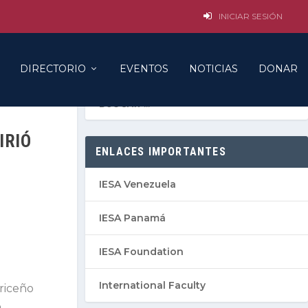
INICIAR SESIÓN
DIRECTORIO
EVENTOS
NOTICIAS
DONAR
IRIÓ
ENLACES IMPORTANTES
IESA Venezuela
IESA Panamá
IESA Foundation
International Faculty
Briceño
n