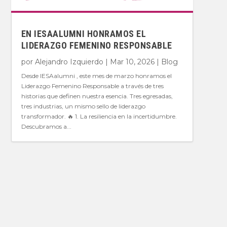
EN IESAALUMNI HONRAMOS EL
LIDERAZGO FEMENINO RESPONSABLE
por
Alejandro Izquierdo
|
Mar 10, 2026
|
Blog
Desde IESAalumni , este mes de marzo honramos el
Liderazgo Femenino Responsable a través de tres
historias que definen nuestra esencia. Tres egresadas,
tres industrias, un mismo sello de liderazgo
transformador. 🔥 1. La resiliencia en la incertidumbre.
Descubramos a...