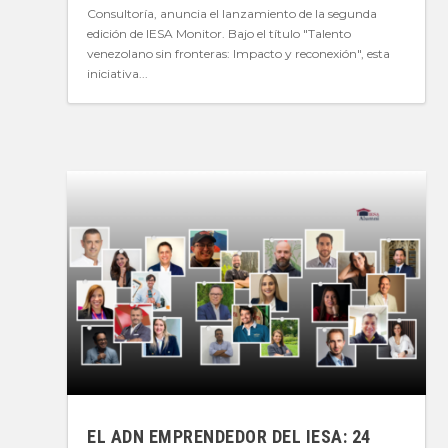
Consultoría, anuncia el lanzamiento de la segunda
edición de IESA Monitor. Bajo el título "Talento
venezolano sin fronteras: Impacto y reconexión", esta
iniciativa...
EL ADN EMPRENDEDOR DEL IESA: 24