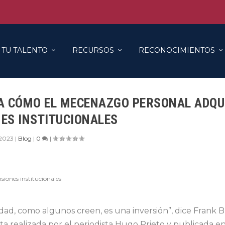
 TU TALENTO
RECURSOS
RECONOCIMIENTOS
CA CÓMO EL MECENAZGO PERSONAL ADQU
ES INSTITUCIONALES
 2023
|
Blog
|
0
|
idad, como algunos creen, es una inversión”, dice Frank 
ta realizada por el periodista Hugo Prieto y publicada e