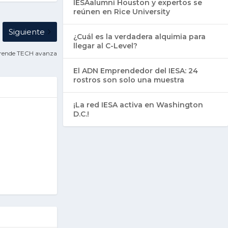
IESAalumni Houston y expertos se
reúnen en Rice University
Siguiente
¿Cuál es la verdadera alquimia para
llegar al C-Level?
rende TECH avanza
El ADN Emprendedor del IESA: 24
rostros son solo una muestra
¡La red IESA activa en Washington
D.C.!