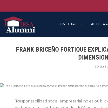
CONÉCTATE
ACELERA
FRANK BRICEÑO FORTIQUE EXPLI
DIMENSION
30 abril,
“Responsabilidad social empresarial no es public
Fortique, director-fundador del IESA en entrevis