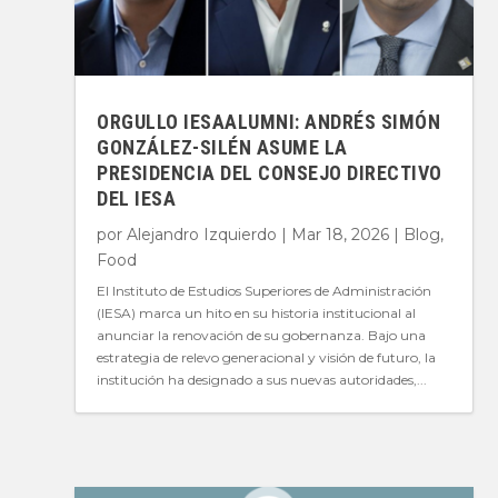
ORGULLO IESAALUMNI: ANDRÉS SIMÓN
GONZÁLEZ-SILÉN ASUME LA
PRESIDENCIA DEL CONSEJO DIRECTIVO
DEL IESA
por
Alejandro Izquierdo
|
Mar 18, 2026
|
Blog
,
Food
El Instituto de Estudios Superiores de Administración
(IESA) marca un hito en su historia institucional al
anunciar la renovación de su gobernanza. Bajo una
estrategia de relevo generacional y visión de futuro, la
institución ha designado a sus nuevas autoridades,...