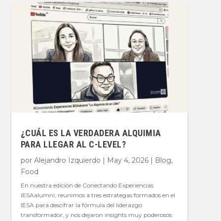
¿CUÁL ES LA VERDADERA ALQUIMIA
PARA LLEGAR AL C-LEVEL?
por
Alejandro Izquierdo
|
May 4, 2026
|
Blog
,
Food
En nuestra edición de Conectando Experiencias
IESAalumni, reunimos a tres estrategas formados en el
IESA para descifrar la fórmula del liderazgo
transformador, y nos dejaron insights muy poderosos: