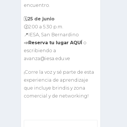
encuentro.
🗓️
25 de junio
🕜2:00 a 5:30 p.m.
📍IESA, San Bernardino
📣
Reserva tu lugar AQUÍ
o
escribiendo a
avanza@iesa.edu.ve
¡Corre la voz y sé parte de esta
experiencia de aprendizaje
que incluye brindis y zona
comercial y de networking!