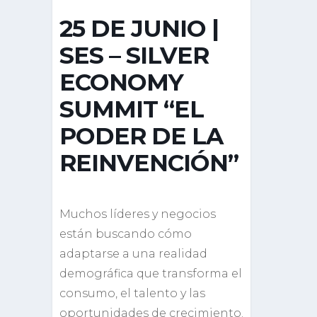
25 DE JUNIO |
SES – SILVER
ECONOMY
SUMMIT “EL
PODER DE LA
REINVENCIÓN”
Muchos líderes y negocios
están buscando cómo
adaptarse a una realidad
demográfica que transforma el
consumo, el talento y las
oportunidades de crecimiento.