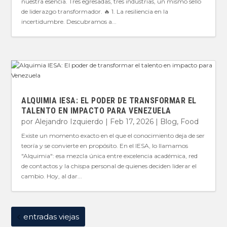
nuestra esencia. Tres egresadas, tres industrias, un mismo sello
de liderazgo transformador. 🔥 1. La resiliencia en la
incertidumbre. Descubramos a...
ALQUIMIA IESA: EL PODER DE TRANSFORMAR EL
TALENTO EN IMPACTO PARA VENEZUELA
por
Alejandro Izquierdo
|
Feb 17, 2026
|
Blog
,
Food
Existe un momento exacto en el que el conocimiento deja de ser
teoría y se convierte en propósito. En el IESA, lo llamamos
"Alquimia": esa mezcla única entre excelencia académica, red
de contactos y la chispa personal de quienes deciden liderar el
cambio. Hoy, al dar...
entradas viejas