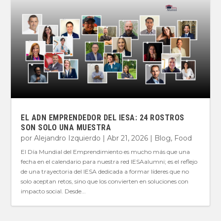
EL ADN EMPRENDEDOR DEL IESA: 24 ROSTROS
SON SOLO UNA MUESTRA
por
Alejandro Izquierdo
|
Abr 21, 2026
|
Blog
,
Food
El Día Mundial del Emprendimiento es mucho más que una
fecha en el calendario para nuestra red IESAalumni; es el reflejo
de una trayectoria del IESA dedicada a formar líderes que no
solo aceptan retos, sino que los convierten en soluciones con
impacto social. Desde...