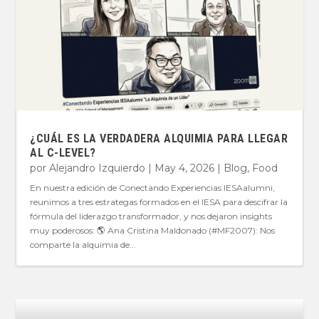
¿CUÁL ES LA VERDADERA ALQUIMIA PARA LLEGAR
AL C-LEVEL?
por
Alejandro Izquierdo
|
May 4, 2026
|
Blog
,
Food
En nuestra edición de Conectando Experiencias IESAalumni,
reunimos a tres estrategas formados en el IESA para descifrar la
fórmula del liderazgo transformador, y nos dejaron insights
muy poderosos: 🌎 Ana Cristina Maldonado (#MF2007): Nos
comparte la alquimia de...