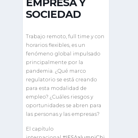
EMPRESA Y
SOCIEDAD
Trabajo remoto, full time y con
horarios flexibles, es un
fenómeno global impulsado
principalmente por la
pandemia. ¿Qué marco
regulatorio se está creando
para esta modalidad de
empleo? ¿Cuáles riesgos y
oportunidades se abren para
las personas y las empresas?
El capítulo
internacional
#IESAalumniChi