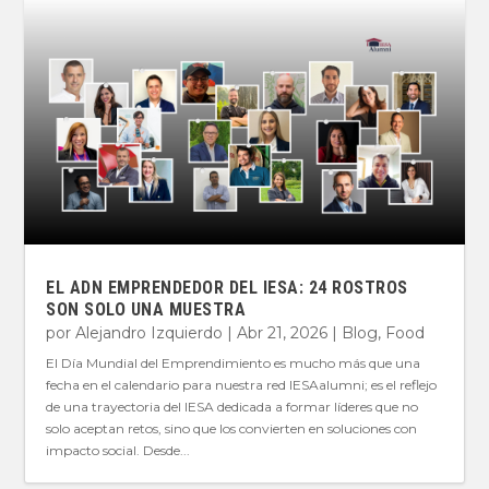
EL ADN EMPRENDEDOR DEL IESA: 24 ROSTROS
SON SOLO UNA MUESTRA
por
Alejandro Izquierdo
|
Abr 21, 2026
|
Blog
,
Food
El Día Mundial del Emprendimiento es mucho más que una
fecha en el calendario para nuestra red IESAalumni; es el reflejo
de una trayectoria del IESA dedicada a formar líderes que no
solo aceptan retos, sino que los convierten en soluciones con
impacto social. Desde...