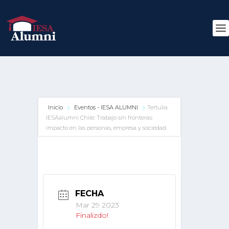
Inicio
Eventos - IESA ALUMNI
Tertulia
IESAalumni Chile: Trabajo sin fronteras:
impacto en las personas, empresa y sociedad
FECHA
Mar 29 2023
Finalizdo!