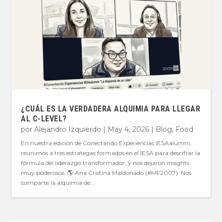
¿CUÁL ES LA VERDADERA ALQUIMIA PARA LLEGAR
AL C-LEVEL?
por
Alejandro Izquierdo
|
May 4, 2026
|
Blog
,
Food
En nuestra edición de Conectando Experiencias IESAalumni,
reunimos a tres estrategas formados en el IESA para descifrar la
fórmula del liderazgo transformador, y nos dejaron insights
muy poderosos: 🌎 Ana Cristina Maldonado (#MF2007): Nos
comparte la alquimia de...