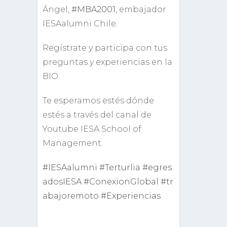
Ángel,
#MBA2001
, embajador
IESAalumni Chile.
Regístrate y participa con tus
preguntas y experiencias en la
BIO.
Te esperamos estés dónde
estés a través del canal de
Youtube IESA School of
Management.
#IESAalumni
#Terturlia
#egres
adosIESA
#ConexionGlobal
#tr
abajoremoto
#Experiencias