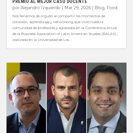
PREMIO AL MEJOR CASO DOCENTE
por
Alejandro Izquierdo
|
Mar 29, 2026
|
Blog
,
Food
Nos llenamos de orgullo al compartir los momentos de
conexión, aprendizaje y networking que vivió nuestra
comunidad de profesores y egresados en la Conferencia Anual
de la Business Association of Latin American Studies (BALAS) ,
realizada en la Universidad de Los...