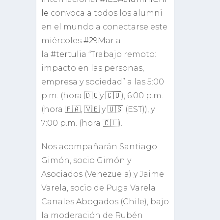
le
convoca a todos los alumni
en el mundo a conectarse este
miércoles
#29Mar
a
la
#tertulia
“Trabajo remoto:
impacto en las personas,
empresa y sociedad” a las 5:00
p.m. (hora 🇩🇴y 🇨🇴), 6:00 p.m.
(hora 🇵🇦, 🇻🇪 y 🇺🇸 (EST)), y
7:00 p.m. (hora 🇨🇱).
Nos acompañarán Santiago
Gimón, socio Gimón y
Asociados (Venezuela) y Jaime
Varela, socio de Puga Varela
Canales Abogados (Chile), bajo
la moderación de Rubén