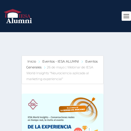
Inicio
Eventos - IESA ALUMNI
Eventos
Generales
26 de mayo | Webinar de IESA
World Insights “Neurociencia aplicada al
marketing experiencial”