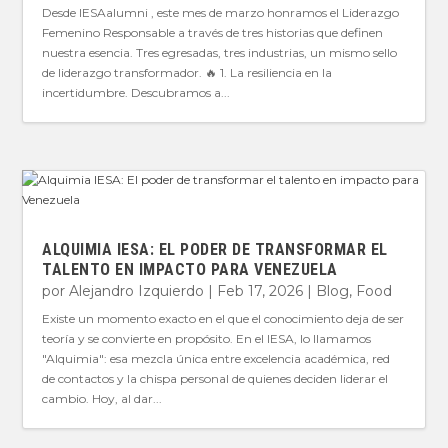
Desde IESAalumni , este mes de marzo honramos el Liderazgo
Femenino Responsable a través de tres historias que definen
nuestra esencia. Tres egresadas, tres industrias, un mismo sello
de liderazgo transformador. 🔥 1. La resiliencia en la
incertidumbre. Descubramos a...
ALQUIMIA IESA: EL PODER DE TRANSFORMAR EL
TALENTO EN IMPACTO PARA VENEZUELA
por
Alejandro Izquierdo
|
Feb 17, 2026
|
Blog
,
Food
Existe un momento exacto en el que el conocimiento deja de ser
teoría y se convierte en propósito. En el IESA, lo llamamos
"Alquimia": esa mezcla única entre excelencia académica, red
de contactos y la chispa personal de quienes deciden liderar el
cambio. Hoy, al dar...