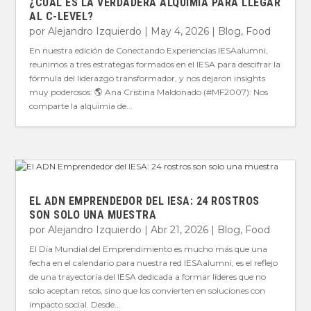
¿CUÁL ES LA VERDADERA ALQUIMIA PARA LLEGAR
AL C-LEVEL?
por
Alejandro Izquierdo
|
May 4, 2026
|
Blog
,
Food
En nuestra edición de Conectando Experiencias IESAalumni,
reunimos a tres estrategas formados en el IESA para descifrar la
fórmula del liderazgo transformador, y nos dejaron insights
muy poderosos: 🌎 Ana Cristina Maldonado (#MF2007): Nos
comparte la alquimia de...
EL ADN EMPRENDEDOR DEL IESA: 24 ROSTROS
SON SOLO UNA MUESTRA
por
Alejandro Izquierdo
|
Abr 21, 2026
|
Blog
,
Food
El Día Mundial del Emprendimiento es mucho más que una
fecha en el calendario para nuestra red IESAalumni; es el reflejo
de una trayectoria del IESA dedicada a formar líderes que no
solo aceptan retos, sino que los convierten en soluciones con
impacto social. Desde...