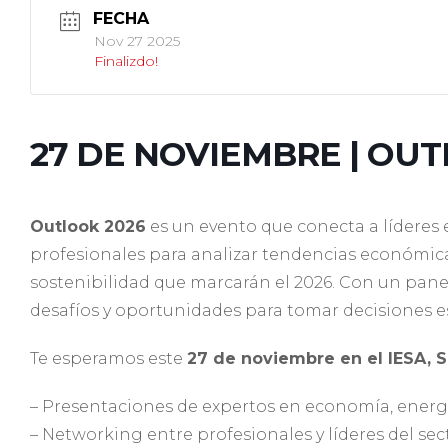
FECHA
Nov 27 2025
Finalizdo!
27 DE NOVIEMBRE | OUT
Outlook 2026
es un evento que conecta a líderes 
profesionales para analizar tendencias económicas
sostenibilidad que marcarán el 2026. Con un panel
desafíos y oportunidades para tomar decisiones e
Te esperamos este
27 de noviembre en el IESA, S
– Presentaciones de expertos en economía, energía
– Networking entre profesionales y líderes del sec