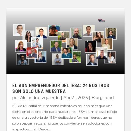
EL ADN EMPRENDEDOR DEL IESA: 24 ROSTROS
SON SOLO UNA MUESTRA
por
Alejandro Izquierdo
|
Abr 21, 2026
|
Blog
,
Food
El Día Mundial del Emprendimiento es mucho más que una
fecha en el calendario para nuestra red IESAalumni; es el reflejo
de una trayectoria del IESA dedicada a formar líderes que no
solo aceptan retos, sino que los convierten en soluciones con
impacto social. Desde...