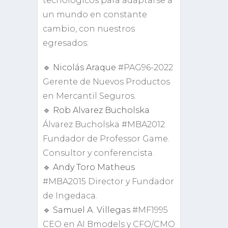
tecnológicos para adaptarse a
un mundo en constante
cambio, con nuestros
egresados:
🔹
Nicolás Araque
#
PAG96-2022
Gerente de Nuevos Productos
en Mercantil Seguros.
🔹
Rob Alvarez Bucholska
Álvarez Bucholska
#
MBA2012
Fundador de Professor Game.
Consultor y conferencista.
🔹
Andy Toro Matheus
#
MBA2015 Director y Fundador
de Ingedaca.
🔹
Samuel A. Villegas
#
MF1995
CEO en AI Bmodels y CFO/CMO