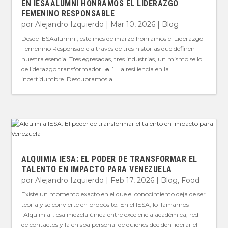
EN IESAALUMNI HONRAMOS EL LIDERAZGO
FEMENINO RESPONSABLE
por
Alejandro Izquierdo
|
Mar 10, 2026
|
Blog
Desde IESAalumni , este mes de marzo honramos el Liderazgo
Femenino Responsable a través de tres historias que definen
nuestra esencia. Tres egresadas, tres industrias, un mismo sello
de liderazgo transformador. 🔥 1. La resiliencia en la
incertidumbre. Descubramos a...
ALQUIMIA IESA: EL PODER DE TRANSFORMAR EL
TALENTO EN IMPACTO PARA VENEZUELA
por
Alejandro Izquierdo
|
Feb 17, 2026
|
Blog
,
Food
Existe un momento exacto en el que el conocimiento deja de ser
teoría y se convierte en propósito. En el IESA, lo llamamos
"Alquimia": esa mezcla única entre excelencia académica, red
de contactos y la chispa personal de quienes deciden liderar el