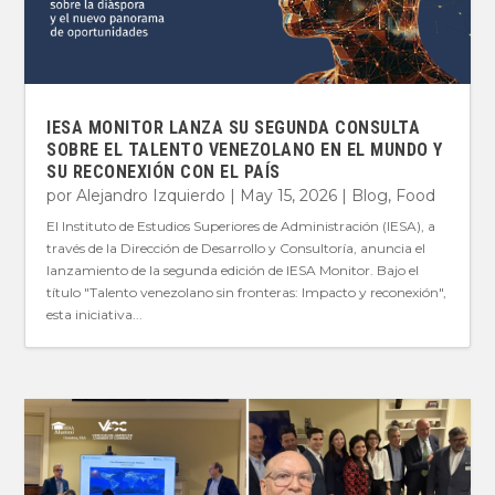
IESA MONITOR LANZA SU SEGUNDA CONSULTA
SOBRE EL TALENTO VENEZOLANO EN EL MUNDO Y
SU RECONEXIÓN CON EL PAÍS
por
Alejandro Izquierdo
|
May 15, 2026
|
Blog
,
Food
El Instituto de Estudios Superiores de Administración (IESA), a
través de la Dirección de Desarrollo y Consultoría, anuncia el
lanzamiento de la segunda edición de IESA Monitor. Bajo el
título "Talento venezolano sin fronteras: Impacto y reconexión",
esta iniciativa...