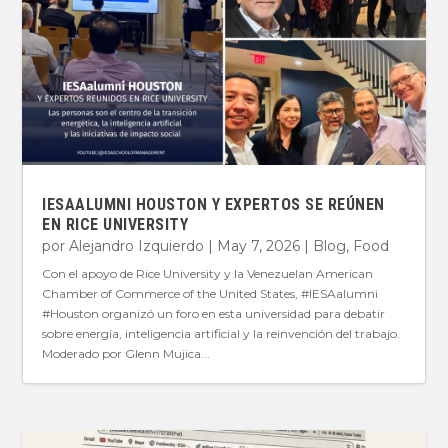
IESAALUMNI HOUSTON Y EXPERTOS SE REÚNEN
EN RICE UNIVERSITY
por
Alejandro Izquierdo
|
May 7, 2026
|
Blog
,
Food
Con el apoyo de Rice University y la Venezuelan American
Chamber of Commerce of the United States, #IESAalumni
#Houston organizó un foro en esta universidad para debatir
sobre energía, inteligencia artificial y la reinvención del trabajo.
Moderado por Glenn Mujica...