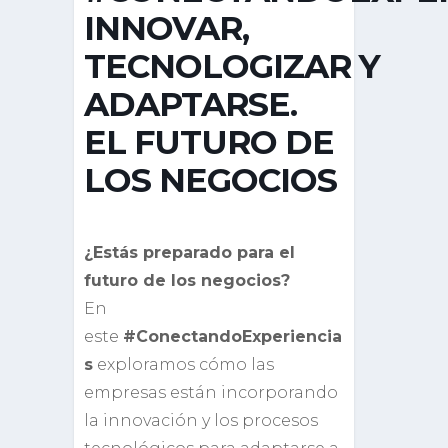
INNOVAR,
TECNOLOGIZAR Y
ADAPTARSE.
EL FUTURO DE
LOS NEGOCIOS
¿Estás preparado para el
futuro de los negocios?
En
este
#
ConectandoExperiencia
s
exploramos cómo las
empresas están incorporando
la innovación y los procesos