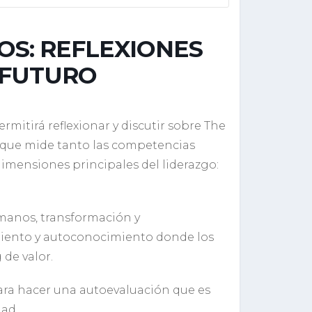
S: REFLEXIONES
 FUTURO
mitirá reflexionar y discutir sobre The
60° que mide tanto las competencias
imensiones principales del liderazgo:
manos, transformación y
miento y autoconocimiento donde los
de valor.
 para hacer una autoevaluación que es
dad.