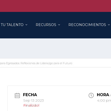
 TU TALENTO
RECURSOS
RECONOCIMIENTOS
para Egresados: Reflexiones de Liderazgo para el Futuro
FECHA
HORA
Sep 13 2023
4:00 p
Finalizdo!