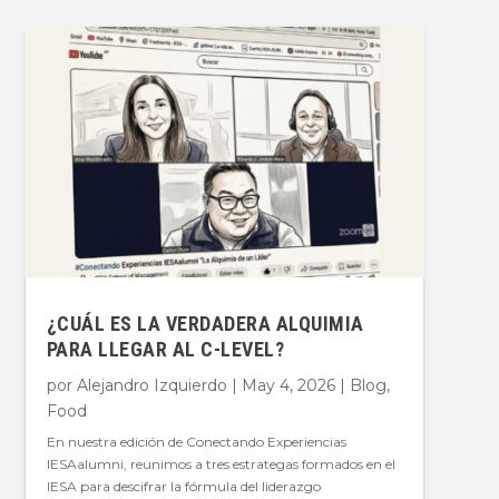
¿CUÁL ES LA VERDADERA ALQUIMIA
PARA LLEGAR AL C-LEVEL?
por
Alejandro Izquierdo
|
May 4, 2026
|
Blog
,
Food
En nuestra edición de Conectando Experiencias
IESAalumni, reunimos a tres estrategas formados en el
IESA para descifrar la fórmula del liderazgo