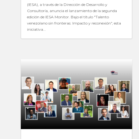
(IESA), a través de la Dirección de Desarrollo y
Consultoría, anuncia el lanzamiento de la segunda
edición de IESA Monitor. Bajo el título "Talento
venezolano sin fronteras: Impacto y reconexión", esta
iniciativa...