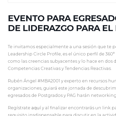
EVENTO PARA EGRESADO
DE LIDERAZGO PARA EL
Te invitamos especialmente a una sesión que te per
Leadership Circle Profile, es el único perfil de 3
como las creencias subyacentes y lo hace en dos d
Competencias Creativas y Tendencias Reactivas.
Rubén Ángel #MBA2001 y experto en recursos hu
organizaciones, guiará este jornada de descubri
egresados de Postgrados y PAG harán networking 
Regístrate
aquí
y al finalizar encontrarás un link
requisito insdispensable para discutir en la activi