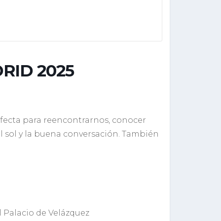
RID 2025
fecta para reencontrarnos, conocer
del sol y la buena conversación. También
l Palacio de Velázquez