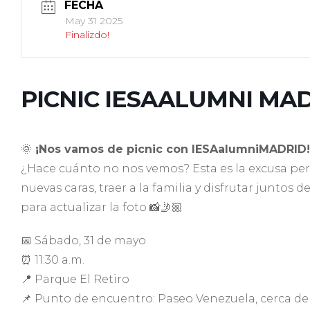
FECHA
May 31 2025
Finalizdo!
PICNIC IESAALUMNI MAD
🌞
¡Nos vamos de picnic con IESAalumniMADRID!
¿Hace cuánto no nos vemos? Esta es la excusa per
nuevas caras, traer a la familia y disfrutar juntos 
para actualizar la foto 📸🤳🏼
📅 Sábado, 31 de mayo
⏰ 11:30 a.m.
📍 Parque El Retiro
📌 Punto de encuentro: Paseo Venezuela, cerca de