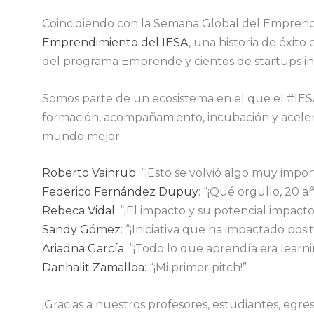
Coincidiendo con la Semana Global del Emprendi
Emprendimiento del IESA
, una historia de éxit
del programa Emprende y cientos de startups i
Somos parte de un ecosistema en el que el #IESA
formación, acompañamiento, incubación y aceler
mundo mejor.
Roberto Vainrub
: “¡Esto se volvió algo muy impor
Federico Fernández Dupuy
: “¡Qué orgullo, 20 añ
Rebeca Vidal
: “¡El impacto y su potencial impacto
Sandy Gómez
: “¡Iniciativa que ha impactado posi
Ariadna García
: “¡Todo lo que aprendía era learn
Danhalit Zamalloa
: “¡Mi primer pitch!”
¡Gracias a nuestros profesores, estudiantes, egre