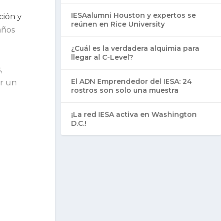
IESAalumni Houston y expertos se
ción y
reúnen en Rice University
años
¿Cuál es la verdadera alquimia para
llegar al C-Level?
,
El ADN Emprendedor del IESA: 24
ir un
rostros son solo una muestra
¡La red IESA activa en Washington
D.C.!