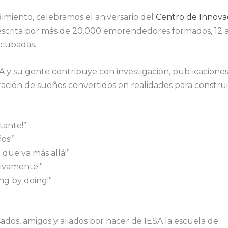
miento, celebramos el aniversario del
Centro de Innova
o escrita por más de 20.000 emprendedores formados, 12 
ncubadas.
 y su gente contribuye con investigación, publicaciones
ación de sueños convertidos en realidades para constru
tante!”
os!”
 que va más allá!”
tivamente!”
ing by doing!”
sados, amigos y aliados por hacer de IESA la escuela de