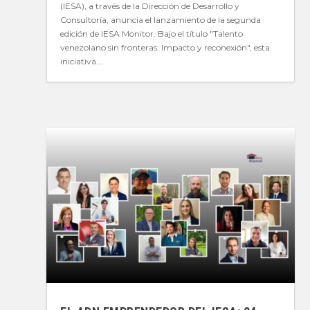
(IESA), a través de la Dirección de Desarrollo y
Consultoría, anuncia el lanzamiento de la segunda
edición de IESA Monitor. Bajo el título "Talento
venezolano sin fronteras: Impacto y reconexión", esta
iniciativa...