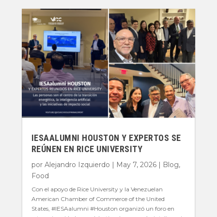
IESAALUMNI HOUSTON Y EXPERTOS SE
REÚNEN EN RICE UNIVERSITY
por
Alejandro Izquierdo
|
May 7, 2026
|
Blog
,
Food
Con el apoyo de Rice University y la Venezuelan
American Chamber of Commerce of the United
States, #IESAalumni #Houston organizó un foro en