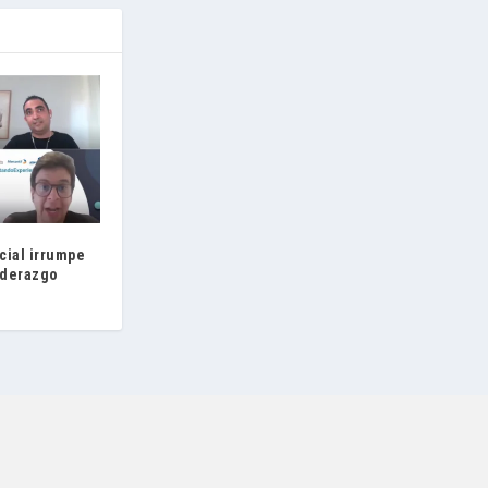
icial irrumpe
liderazgo