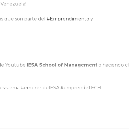
 Venezuela!
as que son parte del
#Emprendimiento
y
l de Youtube
IESA School of Management
o haciendo cl
Ecosistema #emprendeIESA #emprendeTECH